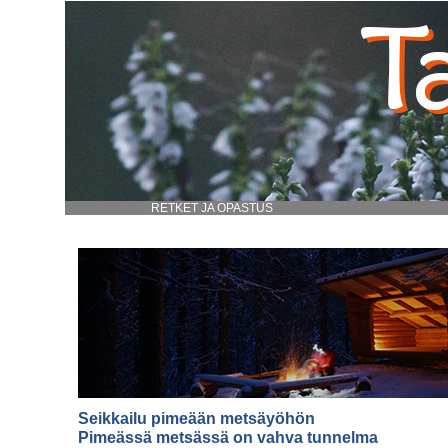
RETKET JA OPASTUS
Seikkailu pimeään metsäyöhön
Pimeässä metsässä on vahva tunnelma