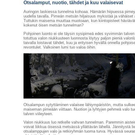
Otsalamput, nuotio, tähdet ja kuu valaisevat
Auringon laskiessa tunnelma kohoaa. Hämärän hiipuessa pimey
uudella tavalla. Pimeän metsän hiljaisuus mykistää ja vähäiset 
Tuttukin maisema muuttaa muotoaan, kun kiintopisteet häviävät
kokenut öisen metsän tunnelman?
Pohjoinen luonto ei ole täysin sysipimeä edes syvimmän talven
totuttua valon niukkuuteen luonnosta löytyy paljon pieniä valonlä
taivalla loistavat tähdet, kuu ja erityisen hyvällä onnella pohjois
revontulet. Valkoinen lumi tuo valoa öihin.
Otsalampun sytyttäminen valaisee lähiympäristön, mutta sulk
maiseman pimeään viittaan. Nuotion ja lyhtyjen pehmeä valo t
talven viileyteen.
Valon niukkuus luo retkelle vahvan tunnelman. Paremmin aistein
voivat liikkua öisessä metsässä yllättävän lähellä. Jännitystä li
otsalamppujen valo ja retkiryhmän tuoma turva. Hyvässä seur