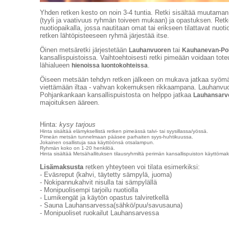
Yhden retken kesto on noin 3-4 tuntia. Retki sisältää muutaman 
(tyyli ja vaativuus ryhmän toiveen mukaan) ja opastuksen. Retk
nuotiopaikalla, jossa nautitaan omat tai erikseen tilattavat nuot
retken lähtöpisteeseen ryhmä järjestää itse.
Öinen metsäretki järjestetään
tai
Lauhanvuoren
Kauhanevan-Po
kansallispuistoissa. Vaihtoehtoisesti retki pimeään voidaan to
lähialueen
.
hienoissa luontokohteissa
Öiseen metsään tehdyn retken jälkeen on mukava jatkaa syöm
viettämään iltaa - vahvan kokemuksen rikkaampana. Lauhanvu
Pohjankankaan kansallispuistosta on helppo jatkaa
Lauhansarv
majoituksen ääreen.
Hinta:
kysy tarjous
Hinta sisältää elämyksellistä retken pimeässä talvi- tai syysillassa/yössä.
Pimeän metsän tunnelmaan pääsee parhaiten syys-huhtikuussa.
Jokainen osallistuja saa käyttöönsä otsalampun.
Ryhmän koko on 1-20 henkilöä.
Hinta sisältää Metsähallituksen tilausryhmiltä perimän kansallispuiston käyttöma
Lisämaksusta
retken yhteyteen voi tilata esimerkiksi:
- Eväsreput (kahvi, täytetty sämpylä, juoma)
- Nokipannukahvit nisulla tai sämpylällä
- Monipuolisempi tarjoilu nuotiolla
- Lumikengät ja käytön opastus talviretkellä
- Sauna Lauhansarvessa(sähkö/puu/savusauna)
- Monipuoliset ruokailut Lauhansarvessa