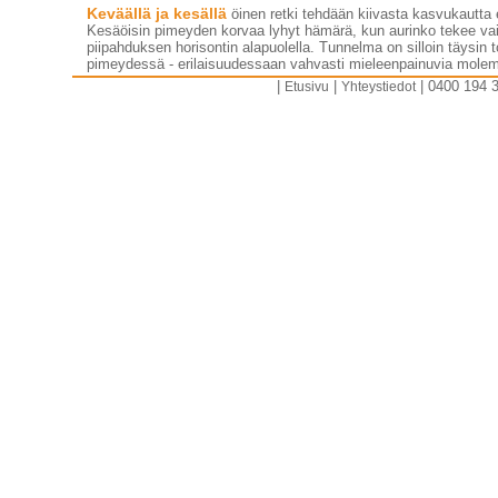
Keväällä ja kesällä
öinen retki tehdään kiivasta kasvukautta 
Kesäöisin pimeyden korvaa lyhyt hämärä, kun aurinko tekee vai
piipahduksen horisontin alapuolella. Tunnelma on silloin täysin t
pimeydessä - erilaisuudessaan vahvasti mieleenpainuvia mole
|
|
| 0400 194 3
Etusivu
Yhteystiedot