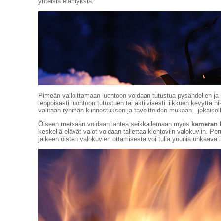
yhteisiä elämyksiä.
Pimeän valloittamaan luontoon voidaan tutustua pysähdellen ja k
leppoisasti luontoon tutustuen tai aktiivisesti liikkuen kevyttä h
valitaan ryhmän kiinnostuksen ja tavoitteiden mukaan - jokaisell
Öiseen metsään voidaan lähteä seikkailemaan myös
kameran
k
keskellä elävät valot voidaan tallettaa kiehtoviin valokuviin. Pe
jälkeen öisten valokuvien ottamisesta voi tulla yöunia uhkaava 